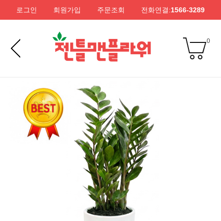
로그인
회원가입
주문조회
전화연결:
1566-3289
0