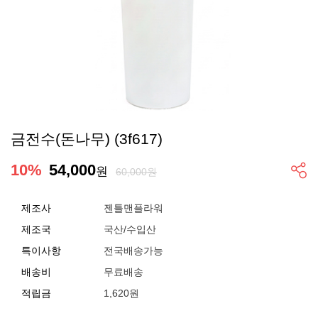
금전수(돈나무) (3f617)
10
%
54,000
원
60,000원
제조사
젠틀맨플라워
제조국
국산/수입산
특이사항
전국배송가능
배송비
무료배송
적립금
1,620원