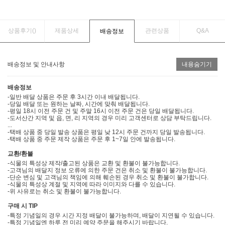
상품후기(
)
제품상세
관련상품
Q&A
배송정보
배송정보 및 안내사항
내용숨기기
배송정보
-일반 배달 상품은 주문 후 3시간 이내 배달됩니다.
-당일 배달 또는 원하는 날짜, 시간에 맞춰 배달됩니다.
-평일 18시 이전 주문 건 및 주말 16시 이전 주문 건은 당일 배달됩니다.
-도서산간 지역 및 읍, 면, 리 지역의 경우 미리 고객센터로 상담 부탁드립니다.
...
-택배 상품 중 당일 발송 상품은 평일 낮 12시 주문 건까지 당일 발송됩니다.
-택배 상품 중 주문 제작 상품은 주문 후 1~7일 안에 발송됩니다.
교환/환불
-식물의 특성상 제작/출고된 상품은 교환 및 환불이 불가능합니다.
-고객님의 배달지 정보 오류에 의한 주문 건은 취소 및 환불이 불가능합니다.
-단순 변심 및 고객님의 책임에 의해 훼손된 경우 취소 및 환불이 불가합니다.
-식물의 특성상 계절 및 지역에 따라 이미지와 다를 수 있습니다.
-위 사유로는 취소 및 환불이 불가능합니다.
구매 시 TIP
-특정 기념일의 경우 시간 지정 배달이 불가능하며, 배달이 지연될 수 있습니다.
-특정 기념일엔 하루 전 미리 예약 주문을 해주시기 바랍니다.