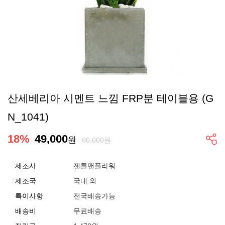
산세베리아 시멘트 느낌 FRP분 테이블용 (G
N_1041)
18
%
49,000
원
60,000원
제조사
젠틀맨플라워
제조국
국내 외
특이사항
전국배송가능
배송비
무료배송