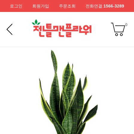
로그인
회원가입
주문조회
전화연결:
1566-3289
0