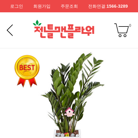
로그인
회원가입
주문조회
전화연결:
1566-3289
0