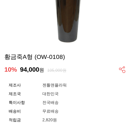
황금죽A형 (OW-0108)
10
%
94,000
원
105,000원
제조사
젠틀맨플라워
제조국
대한민국
특이사항
전국배송
배송비
무료배송
적립금
2,820원