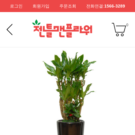
로그인
회원가입
주문조회
전화연결:
1566-3289
0