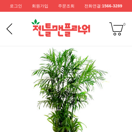
로그인
회원가입
주문조회
전화연결:
1566-3289
0