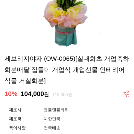
세브리지야자 (OW-0065)[실내화초 개업축하
화분배달 집들이 개업식 개업선물 인테리어
식물 거실화분]
10
%
104,000
원
115,000원
제조사
젠틀맨플라워
제조국
대한민국
특이사항
전국배송