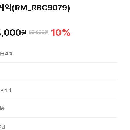
익(RM_RBC9079)
4,000
10
%
원
93,000원
맨플라워
발+케익
배송
0원