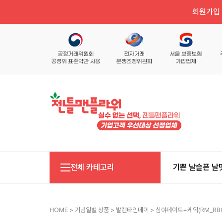
회원가입 
전체 카테고리
기쁜 날
슬픈 날
HOME
>
기념일별 상품
>
발렌타인데이
> 심야데이트+케익(RM_RBC