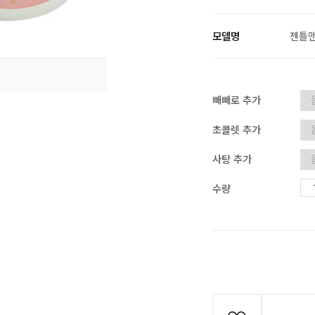
모델명
젠틀
빼빼로 추가
초콜렛 추가
사탕 추가
수량