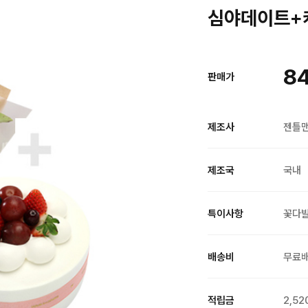
심야데이트+케
8
판매가
제조사
젠틀
제조국
국내
특이사항
꽃다
배송비
무료
적립금
2,52