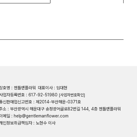
상호명 : 젠틀맨플라워
대표이사 : 임대현
사업자등록번호 : 617-92-51980
[사업자번호확인]
통신판매업신고번호 : 제2014-부산해운-0371호
주소 : 부산광역시 해운대구 송정광어골로82번길 144, 4층 젠틀맨플라워
이메일 : help@gentlemanflower.com
개인정보취급책임자 : 노현수 이사