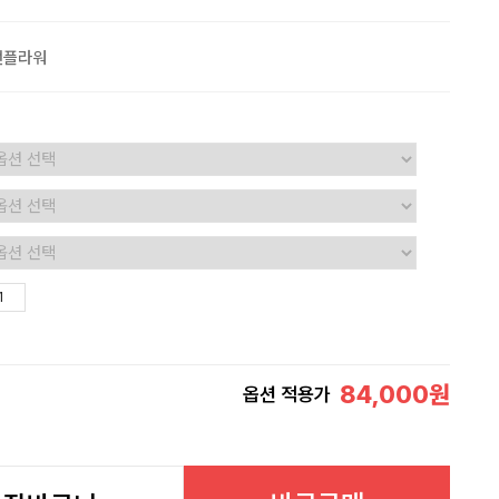
맨플라워
84,000
원
옵션 적용가