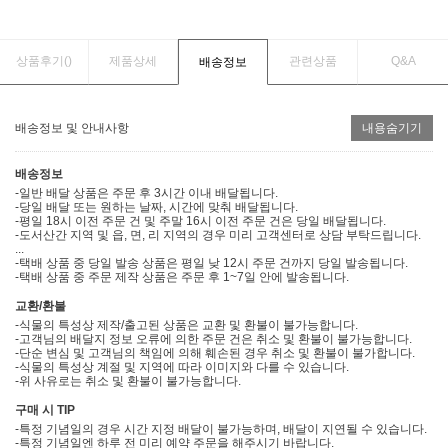
상품후기(
)
제품상세
관련상품
Q&A
배송정보
배송정보 및 안내사항
내용숨기기
배송정보
-일반 배달 상품은 주문 후 3시간 이내 배달됩니다.
-당일 배달 또는 원하는 날짜, 시간에 맞춰 배달됩니다.
-평일 18시 이전 주문 건 및 주말 16시 이전 주문 건은 당일 배달됩니다.
-도서산간 지역 및 읍, 면, 리 지역의 경우 미리 고객센터로 상담 부탁드립니다.
...
-택배 상품 중 당일 발송 상품은 평일 낮 12시 주문 건까지 당일 발송됩니다.
-택배 상품 중 주문 제작 상품은 주문 후 1~7일 안에 발송됩니다.
교환/환불
-식물의 특성상 제작/출고된 상품은 교환 및 환불이 불가능합니다.
-고객님의 배달지 정보 오류에 의한 주문 건은 취소 및 환불이 불가능합니다.
-단순 변심 및 고객님의 책임에 의해 훼손된 경우 취소 및 환불이 불가합니다.
-식물의 특성상 계절 및 지역에 따라 이미지와 다를 수 있습니다.
-위 사유로는 취소 및 환불이 불가능합니다.
구매 시 TIP
-특정 기념일의 경우 시간 지정 배달이 불가능하며, 배달이 지연될 수 있습니다.
-특정 기념일엔 하루 전 미리 예약 주문을 해주시기 바랍니다.