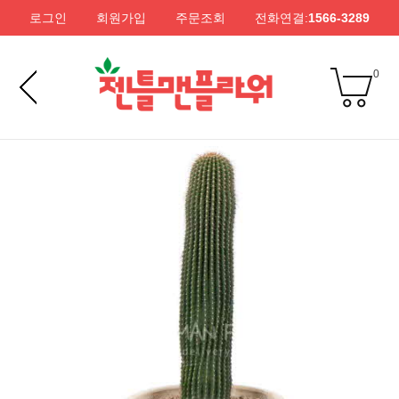
로그인
회원가입
주문조회
전화연결:
1566-3289
0