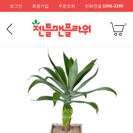
로그인
회원가입
주문조회
전화연결:
1566-3289
0