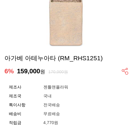
아가베 아테누아타 (RM_RHS1251)
6
%
159,000
원
170,000원
제조사
젠틀맨플라워
제조국
국내
특이사항
전국배송
배송비
무료배송
적립금
4,770원