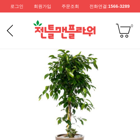
로그인
회원가입
주문조회
전화연결:
1566-3289
0