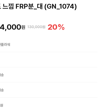
느낌 FRP분_대 (GN_1074)
4,000
20
%
원
130,000원
맨플라워
배송
배송
0원