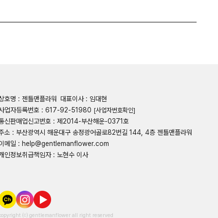
상호명 : 젠틀맨플라워
대표이사 : 임대현
사업자등록번호 : 617-92-51980
[사업자번호확인]
통신판매업신고번호 : 제2014-부산해운-0371호
주소 : 부산광역시 해운대구 송정광어골로82번길 144, 4층 젠틀맨플라워
이메일 : help@gentlemanflower.com
개인정보취급책임자 : 노현수 이사
copyright ⒞ gentlemanflower all right reserved