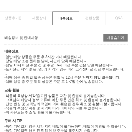
상품후기(
)
제품상세
관련상품
Q&A
배송정보
배송정보 및 안내사항
내용숨기기
배송정보
-일반 배달 상품은 주문 후 3시간 이내 배달됩니다.
-당일 배달 또는 원하는 날짜, 시간에 맞춰 배달됩니다.
-평일 18시 이전 주문 건 및 주말 16시 이전 주문 건은 당일 배달됩니다.
-도서산간 지역 및 읍, 면, 리 지역의 경우 미리 고객센터로 상담 부탁드립니다.
...
-택배 상품 중 당일 발송 상품은 평일 낮 12시 주문 건까지 당일 발송됩니다.
-택배 상품 중 주문 제작 상품은 주문 후 1~7일 안에 발송됩니다.
교환/환불
-식물의 특성상 제작/출고된 상품은 교환 및 환불이 불가능합니다.
-고객님의 배달지 정보 오류에 의한 주문 건은 취소 및 환불이 불가능합니다.
-단순 변심 및 고객님의 책임에 의해 훼손된 경우 취소 및 환불이 불가합니다.
-식물의 특성상 계절 및 지역에 따라 이미지와 다를 수 있습니다.
-위 사유로는 취소 및 환불이 불가능합니다.
구매 시 TIP
-특정 기념일의 경우 시간 지정 배달이 불가능하며, 배달이 지연될 수 있습니다.
-특정 기념일엔 하루 전 미리 예약 주문을 해주시기 바랍니다.