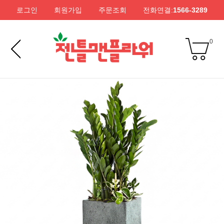
로그인
회원가입
주문조회
전화연결:
1566-3289
0