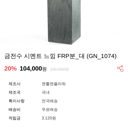
금전수 시멘트 느낌 FRP분_대 (GN_1074)
20
%
104,000
원
130,000원
제조사
젠틀맨플라워
제조국
국내
특이사항
전국배송
배송비
무료배송
적립금
3,120원