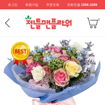
로그인
회원가입
주문조회
전화연결:
1566-3289
0