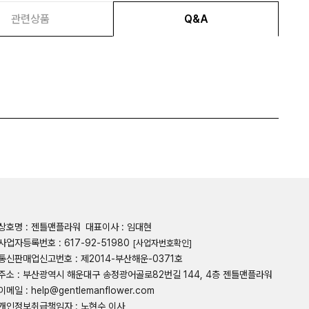
관련상품
Q&A
상호명 : 젠틀맨플라워
대표이사 : 임대현
사업자등록번호 : 617-92-51980
[사업자번호확인]
통신판매업신고번호 : 제2014-부산해운-0371호
주소 : 부산광역시 해운대구 송정광어골로82번길 144, 4층 젠틀맨플라워
이메일 : help@gentlemanflower.com
개인정보취급책임자 : 노현수 이사