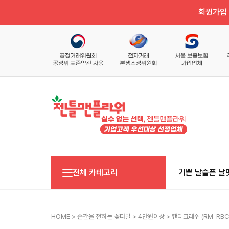
회원가입 
전체 카테고리
기쁜 날
슬픈 날
HOME
>
순간을 전하는 꽃다발
>
4만원이상
> 캔디크래쉬 (RM_RBC