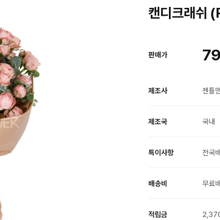
캔디크래쉬 (
79
판매가
제조사
젠틀
제조국
국내
특이사항
전국
배송비
무료
적립금
2,37