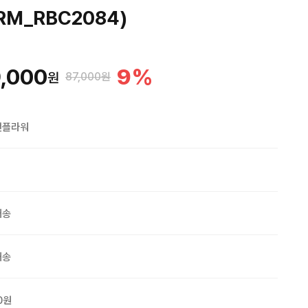
RM_RBC2084)
,000
9
%
원
87,000원
맨플라워
배송
배송
0원