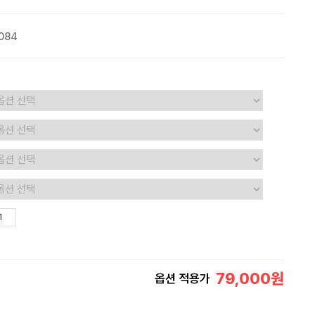
084
79,000
원
옵션 적용가