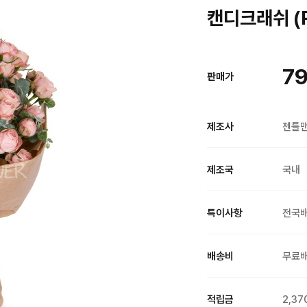
캔디크래쉬 (
79
판매가
제조사
젠틀
제조국
국내
특이사항
전국
배송비
무료
적립금
2,37