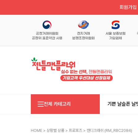
회원가입 
전체 카테고리
기쁜 날
슬픈 날
HOME
>
상황별 상품
>
프로포즈
> 캔디크래쉬 (RM_RBC2084)