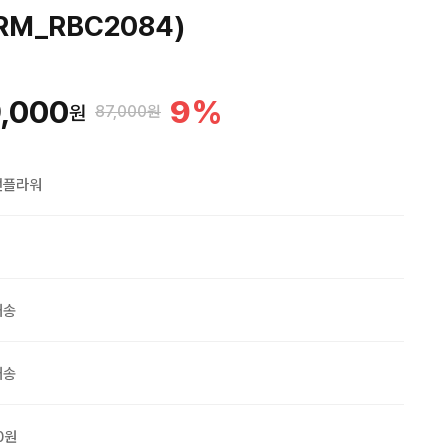
RM_RBC2084)
,000
9
%
원
87,000원
맨플라워
배송
배송
0원