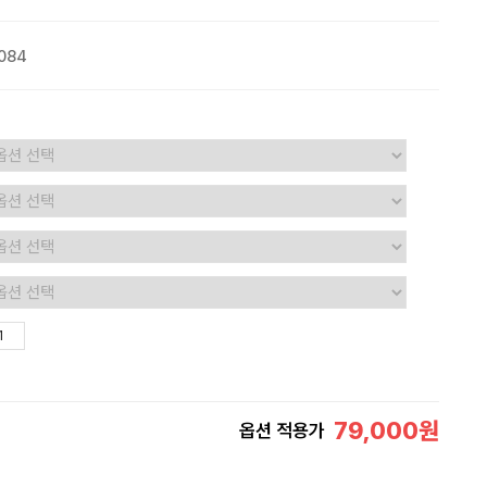
084
79,000
원
옵션 적용가