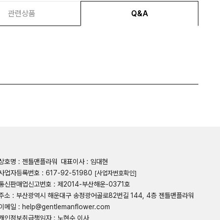
관련상품
Q&A
상호명 : 젠틀맨플라워
대표이사 : 임대현
사업자등록번호 : 617-92-51980
[사업자번호확인]
통신판매업신고번호 : 제2014-부산해운-0371호
주소 : 부산광역시 해운대구 송정광어골로82번길 144, 4층 젠틀맨플라워
이메일 : help@gentlemanflower.com
개인정보취급책임자 : 노현수 이사