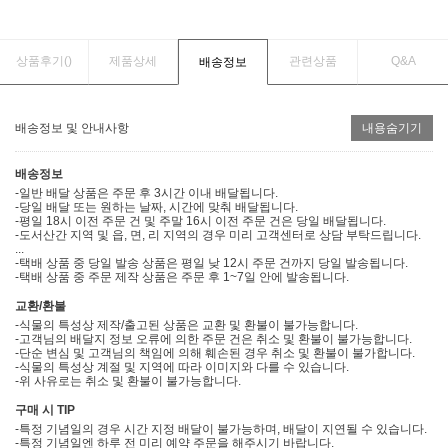
상품후기(
)
제품상세
관련상품
Q&A
배송정보
배송정보 및 안내사항
내용숨기기
배송정보
-일반 배달 상품은 주문 후 3시간 이내 배달됩니다.
-당일 배달 또는 원하는 날짜, 시간에 맞춰 배달됩니다.
-평일 18시 이전 주문 건 및 주말 16시 이전 주문 건은 당일 배달됩니다.
-도서산간 지역 및 읍, 면, 리 지역의 경우 미리 고객센터로 상담 부탁드립니다.
...
-택배 상품 중 당일 발송 상품은 평일 낮 12시 주문 건까지 당일 발송됩니다.
-택배 상품 중 주문 제작 상품은 주문 후 1~7일 안에 발송됩니다.
교환/환불
-식물의 특성상 제작/출고된 상품은 교환 및 환불이 불가능합니다.
-고객님의 배달지 정보 오류에 의한 주문 건은 취소 및 환불이 불가능합니다.
-단순 변심 및 고객님의 책임에 의해 훼손된 경우 취소 및 환불이 불가합니다.
-식물의 특성상 계절 및 지역에 따라 이미지와 다를 수 있습니다.
-위 사유로는 취소 및 환불이 불가능합니다.
구매 시 TIP
-특정 기념일의 경우 시간 지정 배달이 불가능하며, 배달이 지연될 수 있습니다.
-특정 기념일엔 하루 전 미리 예약 주문을 해주시기 바랍니다.