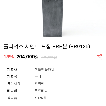
폴리셔스 시멘트 느낌 FRP분 (FR0125)
13
%
204,000
원
235,000원
제조사
젠틀맨플라워
제조국
국내
특이사항
전국배송
배송비
무료배송
적립금
6,120원