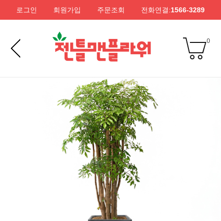
로그인
회원가입
주문조회
전화연결:
1566-3289
0