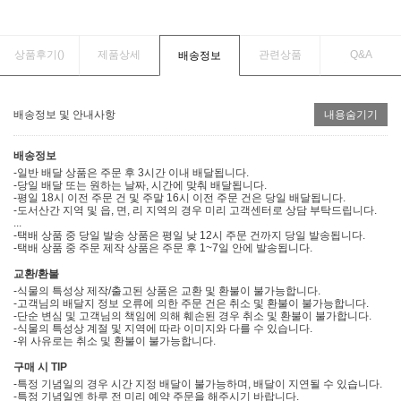
상품후기(
)
제품상세
관련상품
Q&A
배송정보
배송정보 및 안내사항
내용숨기기
배송정보
-일반 배달 상품은 주문 후 3시간 이내 배달됩니다.
-당일 배달 또는 원하는 날짜, 시간에 맞춰 배달됩니다.
-평일 18시 이전 주문 건 및 주말 16시 이전 주문 건은 당일 배달됩니다.
-도서산간 지역 및 읍, 면, 리 지역의 경우 미리 고객센터로 상담 부탁드립니다.
...
-택배 상품 중 당일 발송 상품은 평일 낮 12시 주문 건까지 당일 발송됩니다.
-택배 상품 중 주문 제작 상품은 주문 후 1~7일 안에 발송됩니다.
교환/환불
-식물의 특성상 제작/출고된 상품은 교환 및 환불이 불가능합니다.
-고객님의 배달지 정보 오류에 의한 주문 건은 취소 및 환불이 불가능합니다.
-단순 변심 및 고객님의 책임에 의해 훼손된 경우 취소 및 환불이 불가합니다.
-식물의 특성상 계절 및 지역에 따라 이미지와 다를 수 있습니다.
-위 사유로는 취소 및 환불이 불가능합니다.
구매 시 TIP
-특정 기념일의 경우 시간 지정 배달이 불가능하며, 배달이 지연될 수 있습니다.
-특정 기념일엔 하루 전 미리 예약 주문을 해주시기 바랍니다.