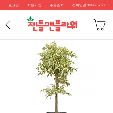
로그인
회원가입
주문조회
전화연결:
1566-3289
0