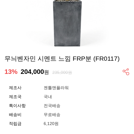
무늬벤자민 시멘트 느낌 FRP분 (FR0117)
13
%
204,000
원
235,000원
제조사
젠틀맨플라워
제조국
국내
특이사항
전국배송
배송비
무료배송
적립금
6,120원