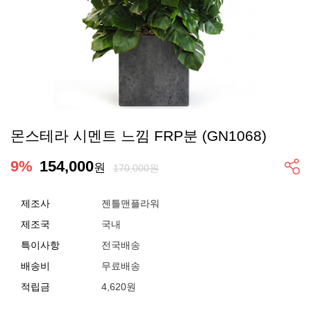
몬스테라 시멘트 느낌 FRP분 (GN1068)
9
%
154,000
원
170,000원
제조사
젠틀맨플라워
제조국
국내
특이사항
전국배송
배송비
무료배송
적립금
4,620원