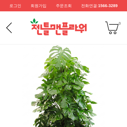
로그인
회원가입
주문조회
전화연결:
1566-3289
0