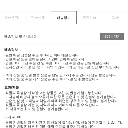
상품후기(
)
제품상세
관련상품
Q&A
배송정보
배송정보 및 안내사항
내용숨기기
배송정보
-일반 배달 상품은 주문 후 3시간 이내 배달됩니다.
-당일 배달 또는 원하는 날짜, 시간에 맞춰 배달됩니다.
-평일 18시 이전 주문 건 및 주말 16시 이전 주문 건은 당일 배달됩니다.
-도서산간 지역 및 읍, 면, 리 지역의 경우 미리 고객센터로 상담 부탁드립니다.
...
-택배 상품 중 당일 발송 상품은 평일 낮 12시 주문 건까지 당일 발송됩니다.
-택배 상품 중 주문 제작 상품은 주문 후 1~7일 안에 발송됩니다.
교환/환불
-식물의 특성상 제작/출고된 상품은 교환 및 환불이 불가능합니다.
-고객님의 배달지 정보 오류에 의한 주문 건은 취소 및 환불이 불가능합니다.
-단순 변심 및 고객님의 책임에 의해 훼손된 경우 취소 및 환불이 불가합니다.
-식물의 특성상 계절 및 지역에 따라 이미지와 다를 수 있습니다.
-위 사유로는 취소 및 환불이 불가능합니다.
구매 시 TIP
-특정 기념일의 경우 시간 지정 배달이 불가능하며, 배달이 지연될 수 있습니다.
-특정 기념일엔 하루 전 미리 예약 주문을 해주시기 바랍니다.