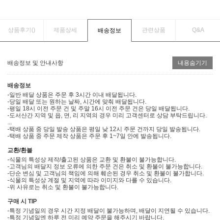
상품후기(
)
제품상세
관련상품
Q&A
배송정보
배송정보 및 안내사항
내용숨기기
배송정보
-일반 배달 상품은 주문 후 3시간 이내 배달됩니다.
-당일 배달 또는 원하는 날짜, 시간에 맞춰 배달됩니다.
-평일 18시 이전 주문 건 및 주말 16시 이전 주문 건은 당일 배달됩니다.
-도서산간 지역 및 읍, 면, 리 지역의 경우 미리 고객센터로 상담 부탁드립니다.
...
-택배 상품 중 당일 발송 상품은 평일 낮 12시 주문 건까지 당일 발송됩니다.
-택배 상품 중 주문 제작 상품은 주문 후 1~7일 안에 발송됩니다.
교환/환불
-식물의 특성상 제작/출고된 상품은 교환 및 환불이 불가능합니다.
-고객님의 배달지 정보 오류에 의한 주문 건은 취소 및 환불이 불가능합니다.
-단순 변심 및 고객님의 책임에 의해 훼손된 경우 취소 및 환불이 불가합니다.
-식물의 특성상 계절 및 지역에 따라 이미지와 다를 수 있습니다.
-위 사유로는 취소 및 환불이 불가능합니다.
구매 시 TIP
-특정 기념일의 경우 시간 지정 배달이 불가능하며, 배달이 지연될 수 있습니다.
-특정 기념일엔 하루 전 미리 예약 주문을 해주시기 바랍니다.