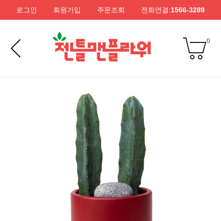
로그인
회원가입
주문조회
전화연결:
1566-3289
0