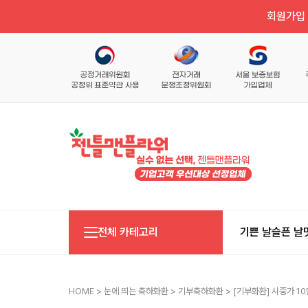
회원가입 
전체 카테고리
기쁜 날
슬픈 날
HOME
>
눈에 띄는 축하화환
>
기부축하화환
> [기부화환] 시중가 10