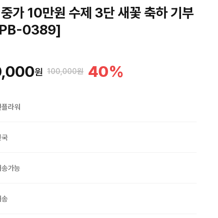
중가 10만원 수제 3단 새꽃 축하 기부
PB-0389]
,000
40
%
원
100,000원
맨플라워
민국
배송가능
배송