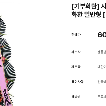
[기부화환] 시
화환 일반형 [
60
판매가
제조사
젠틀
제조국
대한
특이사항
전국
배송비
무료