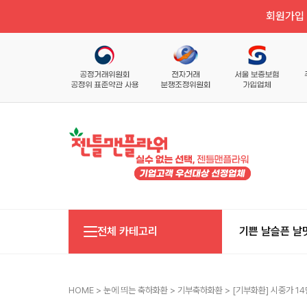
회원가입 
전체 카테고리
기쁜 날
슬픈 날
HOME
>
눈에 띄는 축하화환
>
기부축하화환
> [기부화환] 시중가 14