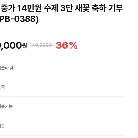
중가 14만원 수제 3단 새꽃 축하 기부
PB-0388)
,000
36
%
원
140,000원
맨플라워
민국
배송가능
배송