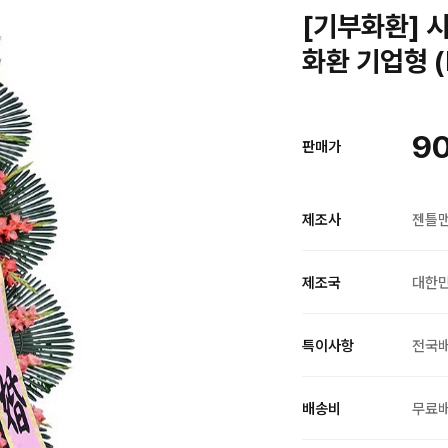
[기부화환] 시
화환 기업형 (
90
판매가
제조사
젠틀
제조국
대한
특이사항
전국
배송비
무료