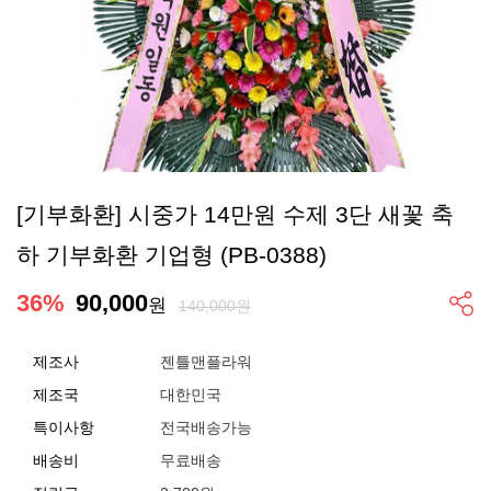
[기부화환] 시중가 14만원 수제 3단 새꽃 축
하 기부화환 기업형 (PB-0388)
36
%
90,000
원
140,000원
제조사
젠틀맨플라워
제조국
대한민국
특이사항
전국배송가능
배송비
무료배송