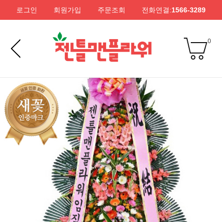
로그인
회원가입
주문조회
전화연결:
1566-3289
0