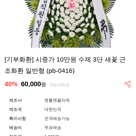
[기부화환] 시중가 10만원 수제 3단 새꽃 근
조화환 일반형 (pb-0416)
40
%
60,000
원
100,000원
제조사
젠틀맨플라워
제조국
대한민국
특이사항
전국배송가능
배송비
무료배송