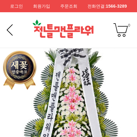
로그인
회원가입
주문조회
전화연결:
1566-3289
0