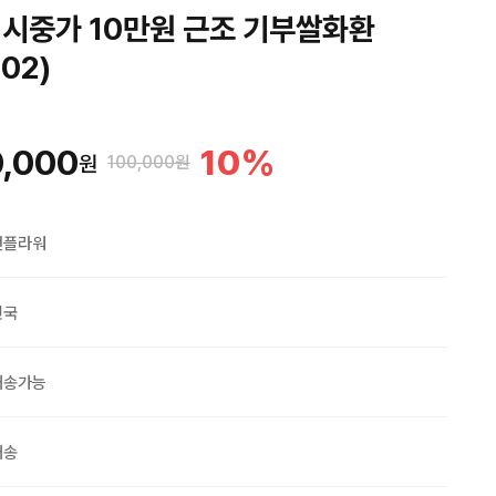
 시중가 10만원 근조 기부쌀화환
002)
,000
10
%
원
100,000원
맨플라워
민국
배송가능
배송