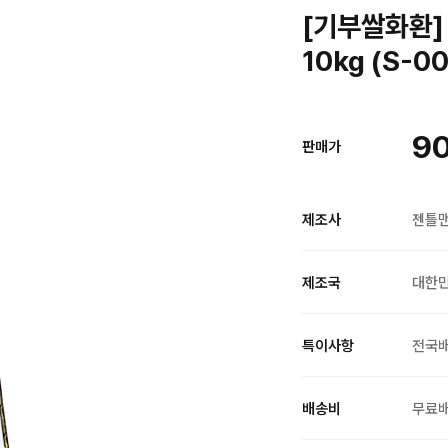
[기부쌀화환]
10kg (S-0
90
판매가
제조사
젠틀
제조국
대한
특이사항
전국
배송비
무료