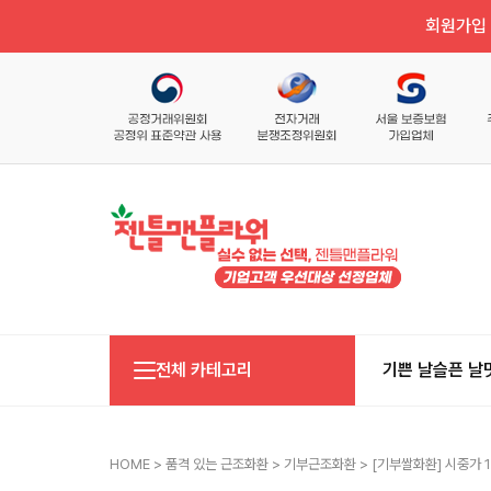
회원가입 
전체 카테고리
기쁜 날
슬픈 날
HOME
>
품격 있는 근조화환
>
기부근조화환
> [기부쌀화환] 시중가 1