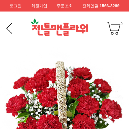
로그인
회원가입
주문조회
전화연결:
1566-3289
0