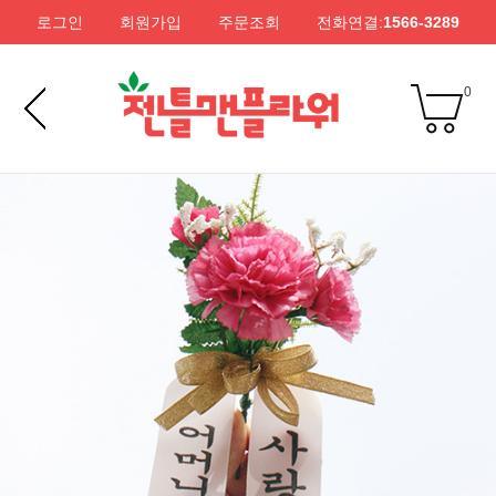
로그인
회원가입
주문조회
전화연결:
1566-3289
0