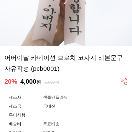
어버이날 카네이션 브로치 코사지 리본문구
자유작성 (pcb0001)
20
%
4,000
원
5,000원
제조사
젠틀맨플라워
제조국
국내산
특이사항
배송비
무료배송