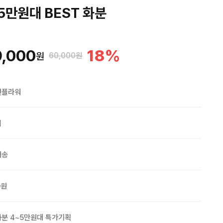
5만원대 BEST 화분
,000
18
%
원
60,000원
맨플라워
외
배송
0원
분 4~5만원대 특가기획