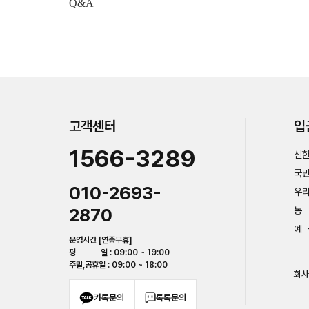
Q&A
고객센터
입
1566-3289
신한
국민
010-2693-
우리
2870
농 
예 
운영시간 [연중무휴]
평 일 : 09:00 ~ 19:00
주말,공휴일 : 09:00 ~ 18:00
회사
카톡문의
톡톡문의