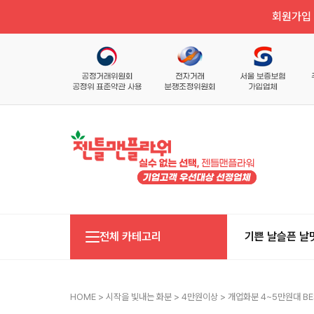
회원가입 
전체 카테고리
기쁜 날
슬픈 날
HOME
>
시작을 빛내는 화분
>
4만원이상
> 개업화분 4~5만원대 BE