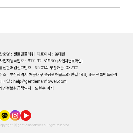
상호명 : 젠틀맨플라워
대표이사 : 임대현
사업자등록번호 : 617-92-51980
[사업자번호확인]
통신판매업신고번호 : 제2014-부산해운-0371호
주소 : 부산광역시 해운대구 송정광어골로82번길 144, 4층 젠틀맨플라워
이메일 : help@gentlemanflower.com
개인정보취급책임자 : 노현수 이사
copyright ⒞ gentlemanflower all right reserved