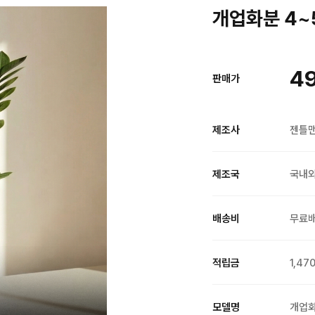
개업화분 4~
49
판매가
제조사
젠틀
제조국
국내
배송비
무료
적립금
1,47
모델명
개업화