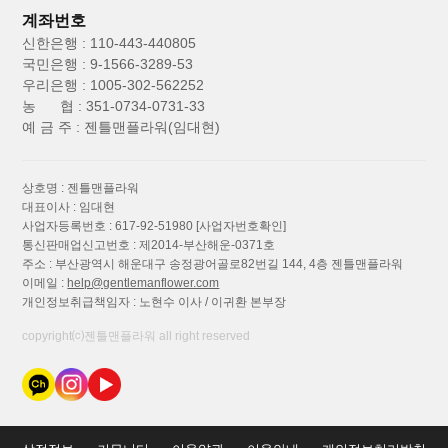
계좌번호
신한은행 : 110-443-440805
국민은행 : 9-1566-3289-53
우리은행 : 1005-302-562252
농 협 : 351-0734-0731-33
예 금 주 : 젠틀맨플라워(임대현)
상호명 : 젠틀맨플라워
대표이사 : 임대현
사업자등록번호 : 617-92-51980
[사업자번호확인]
통신판매업신고번호 : 제2014-부산해운-0371호
주소 : 부산광역시 해운대구 송정광어골로82번길 144, 4층 젠틀맨플라워
이메일 :
help@gentlemanflower.com
개인정보취급책임자 : 노현수 이사 / 이귀환 본부장
copyright⒞젠틀맨플라워 all right reserved