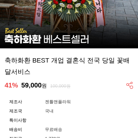
축하화환 BEST 개업 결혼식 전국 당일 꽃배
달서비스
41
%
59,000
원
100,000원
제조사
젠틀맨플라워
제조국
국내
특이사항
배송비
무료배송