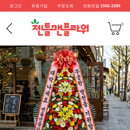
로그인
회원가입
주문조회
전화연결:
1566-3289
0