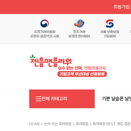
회원가입 
전체 카테고리
기쁜 날
슬픈 날
HOME
>
눈에 띄는 축하화환
>
축하화환
> 축하화환 BEST 개업 결