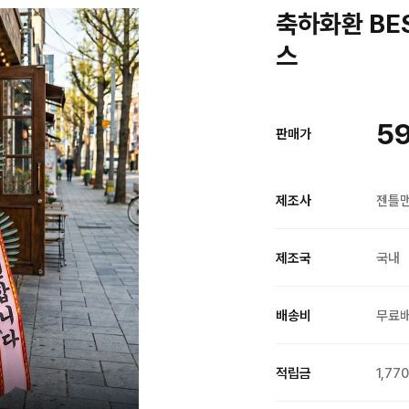
축하화환 BE
스
59
판매가
제조사
젠틀
제조국
국내
배송비
무료
적립금
1,77