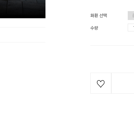
화환 선택
수량