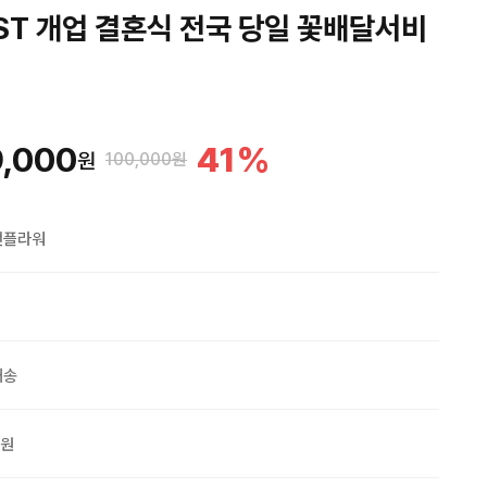
ST 개업 결혼식 전국 당일 꽃배달서비
,000
41
%
원
100,000원
맨플라워
배송
0원