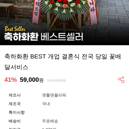
축하화환 BEST 개업 결혼식 전국 당일 꽃배
달서비스
41
%
59,000
원
100,000원
제조사
젠틀맨플라워
제조국
국내
특이사항
배송비
무료배송