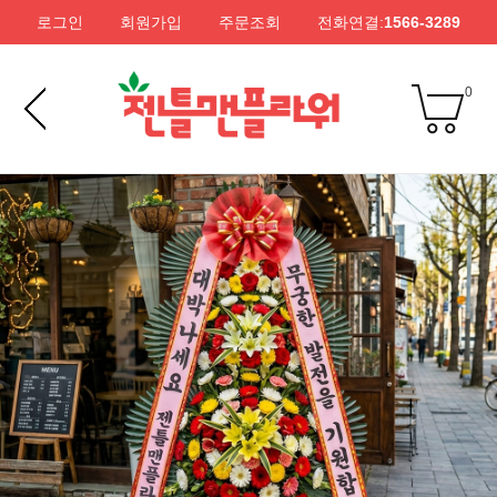
로그인
회원가입
주문조회
전화연결:
1566-3289
0