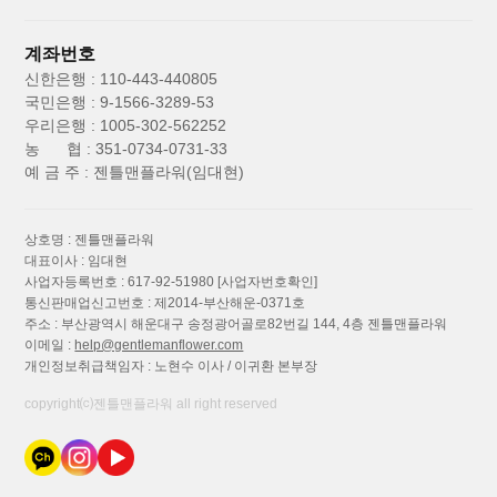
계좌번호
신한은행 : 110-443-440805
국민은행 : 9-1566-3289-53
우리은행 : 1005-302-562252
농 협 : 351-0734-0731-33
예 금 주 : 젠틀맨플라워(임대현)
상호명 : 젠틀맨플라워
대표이사 : 임대현
사업자등록번호 : 617-92-51980
[사업자번호확인]
통신판매업신고번호 : 제2014-부산해운-0371호
주소 : 부산광역시 해운대구 송정광어골로82번길 144, 4층 젠틀맨플라워
이메일 :
help@gentlemanflower.com
개인정보취급책임자 : 노현수 이사 / 이귀환 본부장
copyright⒞젠틀맨플라워 all right reserved