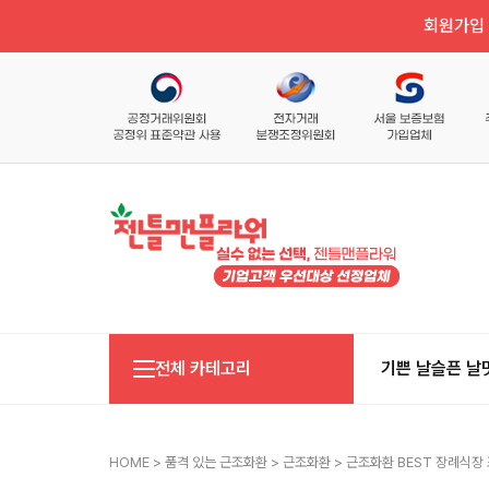
회원가입 
전체 카테고리
기쁜 날
슬픈 날
HOME
>
품격 있는 근조화환
>
근조화환
> 근조화환 BEST 장례식장