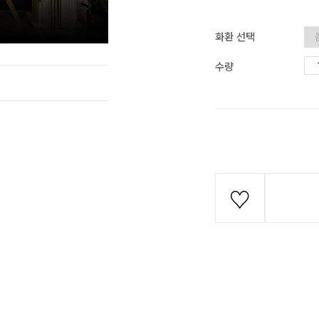
화환 선택
수량