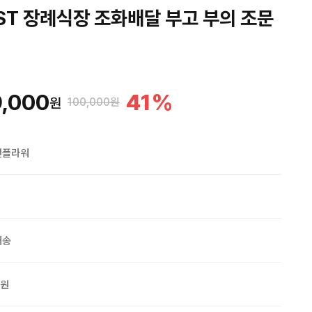
ST 장례식장 조화배달 부고 부의 조문
,000
41
%
원
100,000원
맨플라워
배송
0원