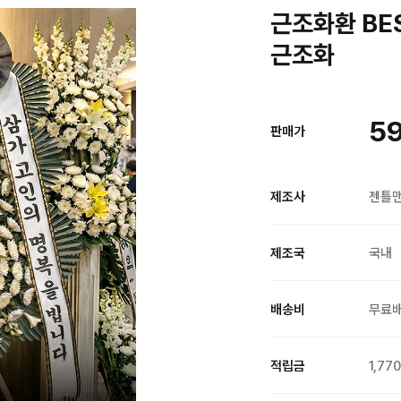
근조화환 BE
근조화
59
판매가
제조사
젠틀
제조국
국내
배송비
무료
적립금
1,77