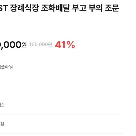
ST 장례식장 조화배달 부고 부의 조문
,000
41
%
원
100,000원
맨플라워
배송
0원