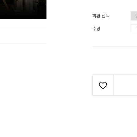
화환 선택
수량