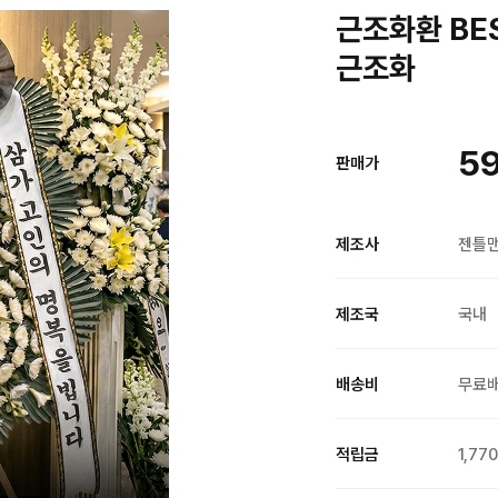
근조화환 BE
근조화
59
판매가
제조사
젠틀
제조국
국내
배송비
무료
적립금
1,77