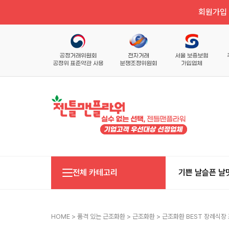
회원가입 
전체 카테고리
기쁜 날
슬픈 날
HOME
>
품격 있는 근조화환
>
근조화환
> 근조화환 BEST 장례식장