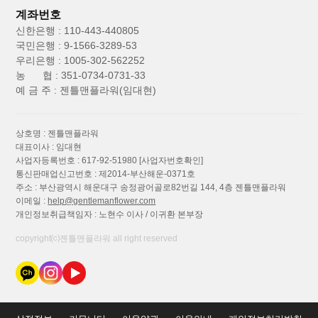
계좌번호
신한은행 : 110-443-440805
국민은행 : 9-1566-3289-53
우리은행 : 1005-302-562252
농 협 : 351-0734-0731-33
예 금 주 : 젠틀맨플라워(임대현)
상호명 : 젠틀맨플라워
대표이사 : 임대현
사업자등록번호 : 617-92-51980
[사업자번호확인]
통신판매업신고번호 : 제2014-부산해운-0371호
주소 : 부산광역시 해운대구 송정광어골로82번길 144, 4층 젠틀맨플라워
이메일 :
help@gentlemanflower.com
개인정보취급책임자 : 노현수 이사 / 이귀환 본부장
copyright⒞젠틀맨플라워 all right reserved