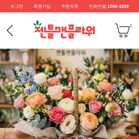
로그인
회원가입
주문조회
전화연결:
1566-3289
0