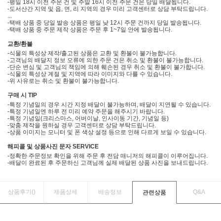
-평일 18시 이전 주문 건 및 주말 16시 이전 주문 건은 당일 배달됩니다.
-도서산간 지역 및 읍, 면, 리 지역의 경우 미리 고객센터로 상담 부탁드립니다.
...
-택배 상품 중 당일 발송 상품은 평일 낮 12시 주문 건까지 당일 발송됩니다.
-택배 상품 중 주문 제작 상품은 주문 후 1~7일 안에 발송됩니다.
교환/환불
-식물의 특성상 제작/출고된 상품은 교환 및 환불이 불가능합니다.
-고객님의 배달지 정보 오류에 의한 주문 건은 취소 및 환불이 불가능합니다.
-단순 변심 및 고객님의 책임에 의해 훼손된 경우 취소 및 환불이 불가합니다.
-식물의 특성상 계절 및 지역에 따라 이미지와 다를 수 있습니다.
-위 사유로는 취소 및 환불이 불가능합니다.
구매 시 TIP
-특정 기념일의 경우 시간 지정 배달이 불가능하며, 배달이 지연될 수 있습니다.
-특정 기념일엔 하루 전 미리 예약 주문을 해주시기 바랍니다.
-특정 기념일(크리스마스, 어버이날, 인사이동 기간, 기념일 등)
-맞춤 제작을 원하실 경우 고객센터로 상담 부탁드립니다.
-상품 이미지는 모니터 및 폰 색상 설정 등으로 인해 다르게 보일 수 있습니다.
해피콜 및 상품사진 문자 SERVICE
-정확한 주문정보 확인을 위해 주문 후 전담 매니저의 해피콜이 이루어집니다.
-배달이 완료된 후 주문하신 고객님께 실제 배달된 상품 사진을 보내드립니다.
상품후기(
)
제품상세
배송정보
Q&A
관련상품