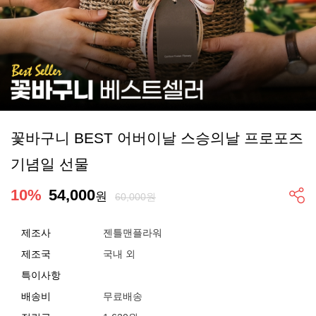
꽃바구니 BEST 어버이날 스승의날 프로포즈
기념일 선물
10
%
54,000
원
60,000원
제조사
젠틀맨플라워
제조국
국내 외
특이사항
배송비
무료배송