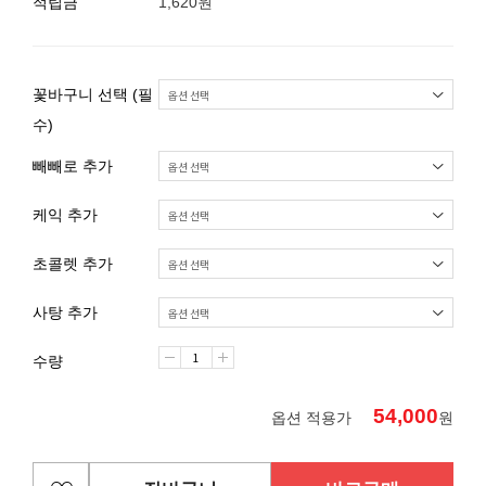
적립금
1,620원
꽃바구니 선택 (필
수)
빼빼로 추가
케익 추가
초콜렛 추가
사탕 추가
수량
54,000
옵션 적용가
원