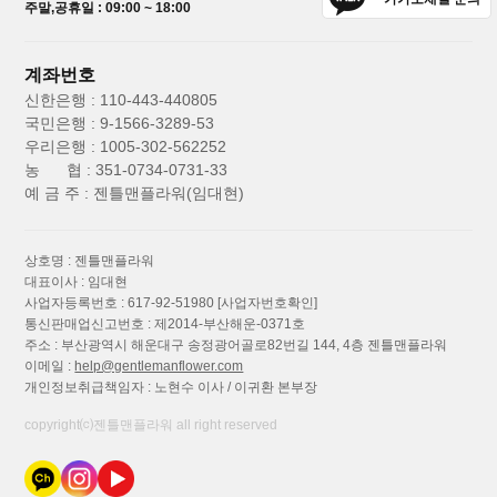
주말,공휴일 : 09:00 ~ 18:00
계좌번호
신한은행 : 110-443-440805
국민은행 : 9-1566-3289-53
우리은행 : 1005-302-562252
농 협 : 351-0734-0731-33
예 금 주 : 젠틀맨플라워(임대현)
상호명 : 젠틀맨플라워
대표이사 : 임대현
사업자등록번호 : 617-92-51980
[사업자번호확인]
통신판매업신고번호 : 제2014-부산해운-0371호
주소 : 부산광역시 해운대구 송정광어골로82번길 144, 4층 젠틀맨플라워
이메일 :
help@gentlemanflower.com
개인정보취급책임자 : 노현수 이사 / 이귀환 본부장
copyright⒞젠틀맨플라워 all right reserved