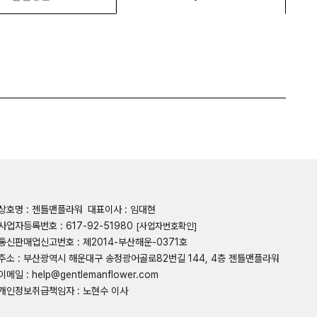
상호명 : 젠틀맨플라워
대표이사 : 임대현
사업자등록번호 : 617-92-51980
[사업자번호확인]
통신판매업신고번호 : 제2014-부산해운-0371호
주소 : 부산광역시 해운대구 송정광어골로82번길 144, 4층 젠틀맨플라워
이메일 : help@gentlemanflower.com
개인정보취급책임자 : 노현수 이사