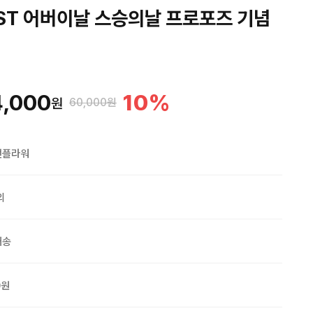
ST 어버이날 스승의날 프로포즈 기념
4,000
10
%
원
60,000원
맨플라워
외
배송
0원