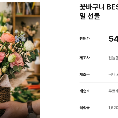
꽃바구니 BE
일 선물
5
판매가
제조사
젠틀
제조국
국내 
배송비
무료
적립금
1,62