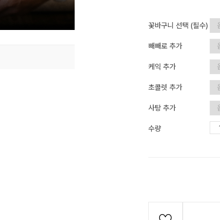
꽃바구니 선택 (필수)
빼빼로 추가
케익 추가
초콜렛 추가
사탕 추가
수량