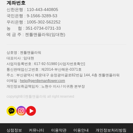
계좌번호
신한은행 : 110-443-440805
국민은행 : 9-1566-3289-53
우리은행 : 1005-302-562252
농 협 : 351-0734-0731-33
예 금 주 : 젠틀맨플라워(임대현)
상호명 : 젠틀맨플라워
대표이사 : 임대현
사업자등록번호 : 617-92-51980
[사업자번호확인]
통신판매업신고번호 : 제2014-부산해운-0371호
주소 : 부산광역시 해운대구 송정광어골로82번길 144, 4층 젠틀맨플라워
이메일 :
help@gentlemanflower.com
개인정보취급책임자 : 노현수 이사 / 이귀환 본부장
copyright⒞젠틀맨플라워 all right reserved
상점정보
커뮤니티
이용약관
이용안내
개인정보처리방침