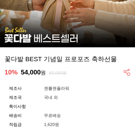
꽃다발 BEST 기념일 프로포즈 축하선물
10
%
54,000
원
60,000원
제조사
젠틀맨플라워
제조국
국내 외
특이사항
배송비
무료배송
적립금
1,620원