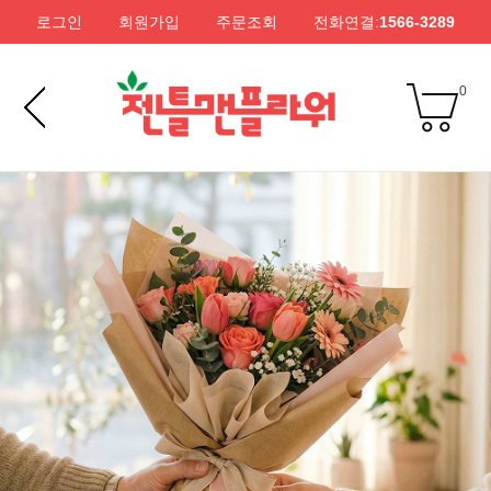
로그인
회원가입
주문조회
전화연결:
1566-3289
0