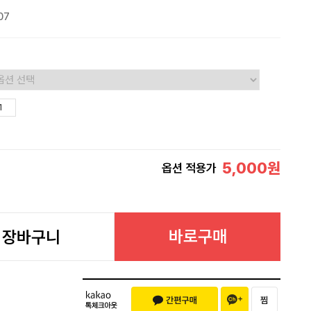
07
5,000
원
옵션 적용가
바로구매
장바구니