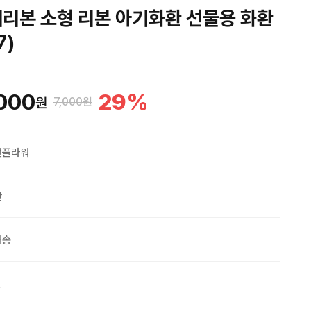
리본 소형 리본 아기화환 선물용 화환
7)
000
29
%
원
7,000원
맨플라워
산
배송
원