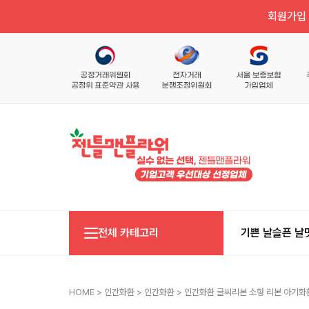
회원가입 
전체 카테고리
기쁜 날
슬픈 날
HOME
>
인간화환
>
인간화환
> 인간화환 글씨리본 소형 리본 아기화환