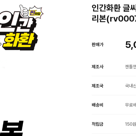
인간화환 글씨
리본(rv000
5,
판매가
제조사
젠틀
제조국
국내
배송비
무료
적립금
150