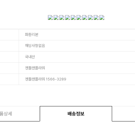
화환리본
해당사항없음
국내산
젠틀맨플라워
젠틀맨플라워 1566-3289
품상세
배송정보