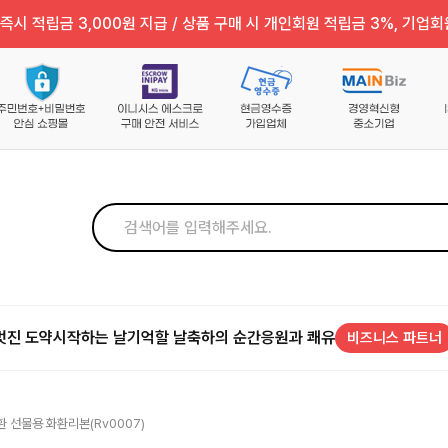
즉시 적립금 3,000원 지급 / 상품 구매 시 개인회원 적립금 3%, 기업회
멋진 도약
시작하는 날
기억할 날
축하의 순간
응원과 쾌유
비즈니스 파트너
 선물용 화환리본(rv0007)