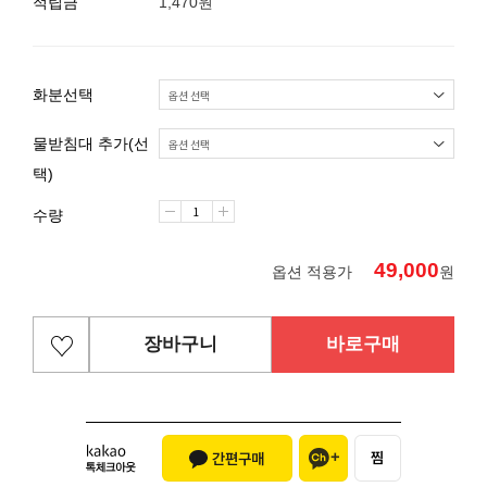
적립금
1,470원
화분선택
물받침대 추가(선
택)
수량
49,000
옵션 적용가
원
장바구니
바로구매