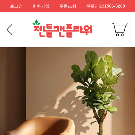
로그인
회원가입
주문조회
전화연결:
1566-3289
0