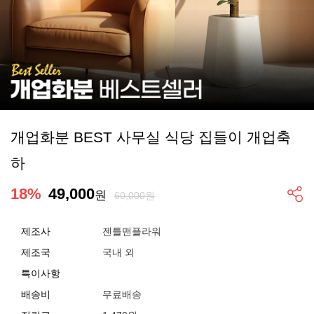
개업화분 BEST 사무실 식당 집들이 개업축
하
18
%
49,000
원
60,000원
제조사
젠틀맨플라워
제조국
국내 외
특이사항
배송비
무료배송