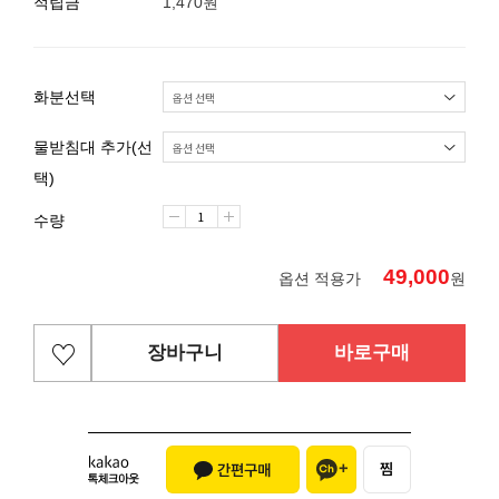
적립금
1,470원
화분선택
물받침대 추가(선
택)
수량
49,000
옵션 적용가
원
장바구니
바로구매