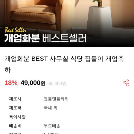
개업화분 BEST 사무실 식당 집들이 개업축
하
18
%
49,000
원
60,000원
제조사
젠틀맨플라워
제조국
국내 외
특이사항
배송비
무료배송