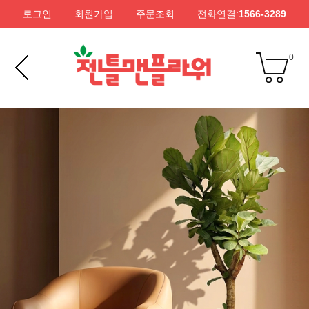
로그인
회원가입
주문조회
전화연결:
1566-3289
0