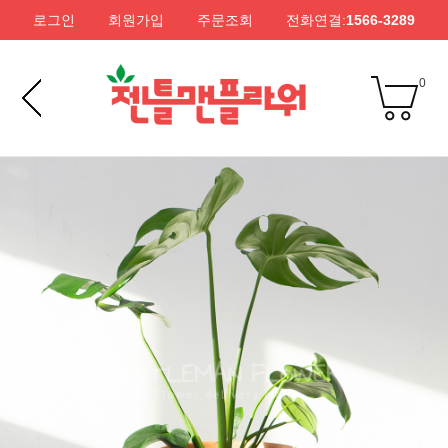
로그인
회원가입
주문조회
전화연결:
1566-3289
0