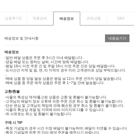
상품후기(
)
제품상세
관련상품
Q&A
배송정보
배송정보 및 안내사항
내용숨기기
배송정보
-일반 배달 상품은 주문 후 3시간 이내 배달됩니다.
-당일 배달 또는 원하는 날짜, 시간에 맞춰 배달됩니다.
-평일 18시 이전 주문 건 및 주말 16시 이전 주문 건은 당일 배달됩니다.
-도서산간 지역 및 읍, 면, 리 지역의 경우 미리 고객센터로 상담 부탁드립니다.
...
-택배 상품 중 당일 발송 상품은 평일 낮 12시 주문 건까지 당일 발송됩니다.
-택배 상품 중 주문 제작 상품은 주문 후 1~7일 안에 발송됩니다.
교환/환불
-식물의 특성상 제작/출고된 상품은 교환 및 환불이 불가능합니다.
-고객님의 배달지 정보 오류에 의한 주문 건은 취소 및 환불이 불가능합니다.
-단순 변심 및 고객님의 책임에 의해 훼손된 경우 취소 및 환불이 불가합니다.
-식물의 특성상 계절 및 지역에 따라 이미지와 다를 수 있습니다.
-위 사유로는 취소 및 환불이 불가능합니다.
구매 시 TIP
-특정 기념일의 경우 시간 지정 배달이 불가능하며, 배달이 지연될 수 있습니다.
-특정 기념일엔 하루 전 미리 예약 주문을 해주시기 바랍니다.