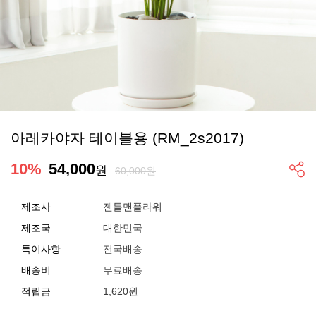
아레카야자 테이블용 (RM_2s2017)
10
%
54,000
원
60,000원
제조사
젠틀맨플라워
제조국
대한민국
특이사항
전국배송
배송비
무료배송
적립금
1,620원