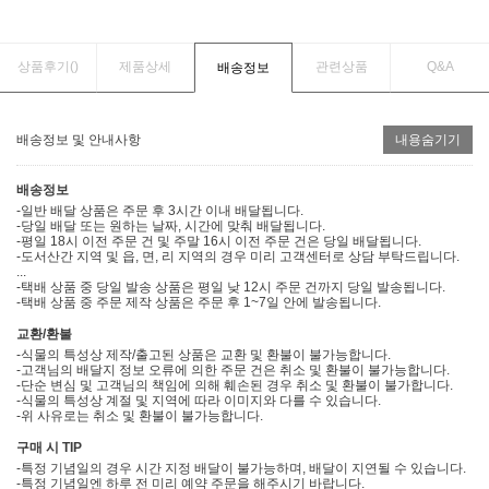
상품후기(
)
제품상세
관련상품
Q&A
배송정보
배송정보 및 안내사항
내용숨기기
배송정보
-일반 배달 상품은 주문 후 3시간 이내 배달됩니다.
-당일 배달 또는 원하는 날짜, 시간에 맞춰 배달됩니다.
-평일 18시 이전 주문 건 및 주말 16시 이전 주문 건은 당일 배달됩니다.
-도서산간 지역 및 읍, 면, 리 지역의 경우 미리 고객센터로 상담 부탁드립니다.
...
-택배 상품 중 당일 발송 상품은 평일 낮 12시 주문 건까지 당일 발송됩니다.
-택배 상품 중 주문 제작 상품은 주문 후 1~7일 안에 발송됩니다.
교환/환불
-식물의 특성상 제작/출고된 상품은 교환 및 환불이 불가능합니다.
-고객님의 배달지 정보 오류에 의한 주문 건은 취소 및 환불이 불가능합니다.
-단순 변심 및 고객님의 책임에 의해 훼손된 경우 취소 및 환불이 불가합니다.
-식물의 특성상 계절 및 지역에 따라 이미지와 다를 수 있습니다.
-위 사유로는 취소 및 환불이 불가능합니다.
구매 시 TIP
-특정 기념일의 경우 시간 지정 배달이 불가능하며, 배달이 지연될 수 있습니다.
-특정 기념일엔 하루 전 미리 예약 주문을 해주시기 바랍니다.