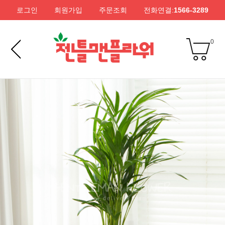
로그인
회원가입
주문조회
전화연결:
1566-3289
0