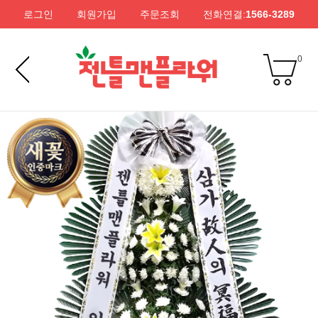
로그인
회원가입
주문조회
전화연결:
1566-3289
0