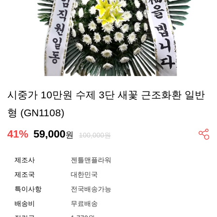
시중가 10만원 수제 3단 새꽃 근조화환 일반
형 (GN1108)
41
%
59,000
원
100,000원
제조사
젠틀맨플라워
제조국
대한민국
특이사항
전국배송가능
배송비
무료배송