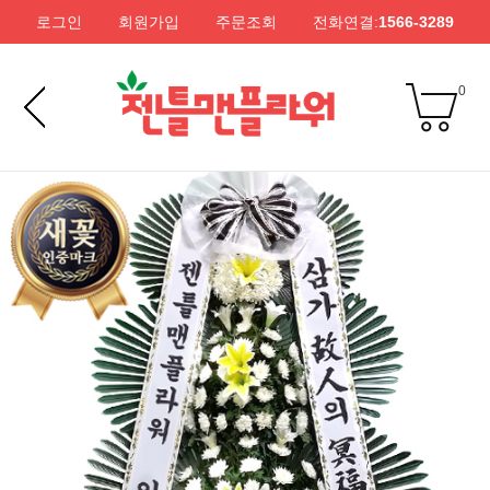
로그인
회원가입
주문조회
전화연결:
1566-3289
0