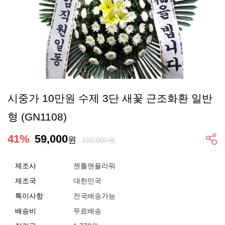
시중가 10만원 수제 3단 새꽃 근조화환 일반
형 (GN1108)
41
%
59,000
원
100,000원
제조사
젠틀맨플라워
제조국
대한민국
특이사항
전국배송가능
배송비
무료배송