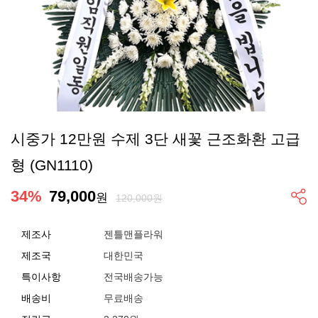
시중가 12만원 수제 3단 새꽃 근조화환 고급
형 (GN1110)
34
%
79,000
원
120,000원
제조사
젠틀맨플라워
제조국
대한민국
특이사항
전국배송가능
배송비
무료배송