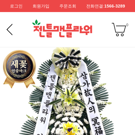
로그인
회원가입
주문조회
전화연결:
1566-3289
0