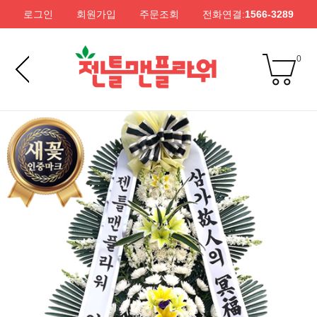
로그인
회원가입
주문조회
전화연결:
1566-3289
0