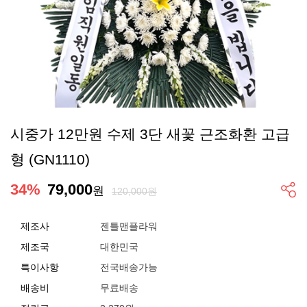
시중가 12만원 수제 3단 새꽃 근조화환 고급
형 (GN1110)
34
%
79,000
원
120,000원
제조사
젠틀맨플라워
제조국
대한민국
특이사항
전국배송가능
배송비
무료배송