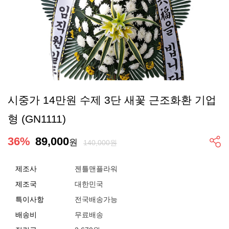
시중가 14만원 수제 3단 새꽃 근조화환 기업
형 (GN1111)
36
%
89,000
원
140,000원
제조사
젠틀맨플라워
제조국
대한민국
특이사항
전국배송가능
배송비
무료배송