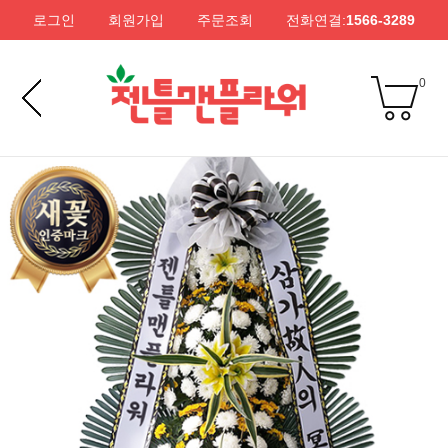
로그인
회원가입
주문조회
전화연결:
1566-3289
0