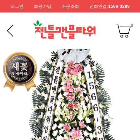
로그인
회원가입
주문조회
전화연결:
1566-3289
0