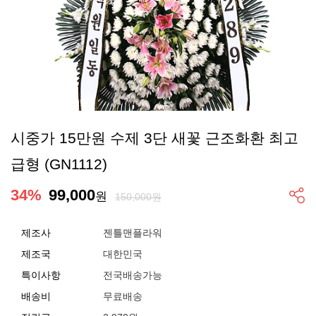
시중가 15만원 수제 3단 새꽃 근조화환 최고
급형 (GN1112)
34
%
99,000
원
150,000원
제조사
젠틀맨플라워
제조국
대한민국
특이사항
전국배송가능
배송비
무료배송