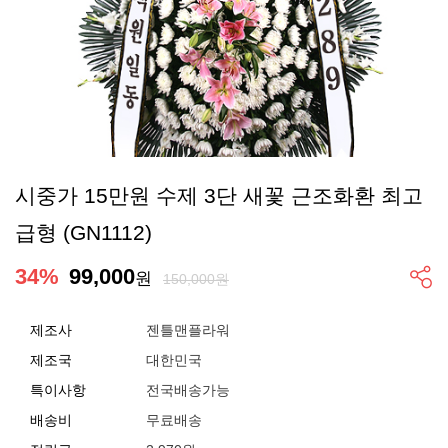
시중가 15만원 수제 3단 새꽃 근조화환 최고
급형 (GN1112)
34
%
99,000
원
150,000원
제조사
젠틀맨플라워
제조국
대한민국
특이사항
전국배송가능
배송비
무료배송