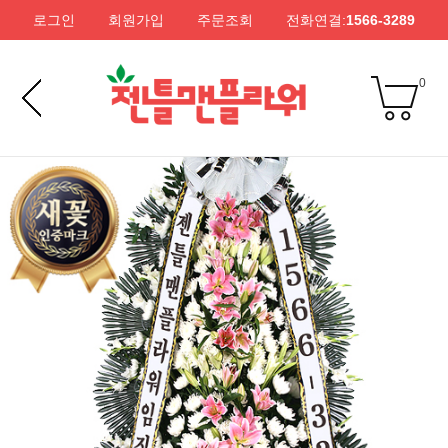
로그인
회원가입
주문조회
전화연결:
1566-3289
0