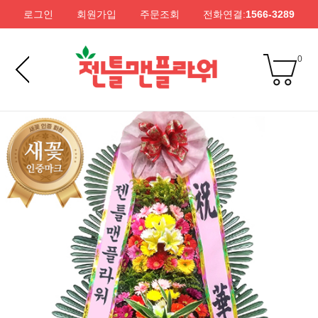
로그인
회원가입
주문조회
전화연결:
1566-3289
0