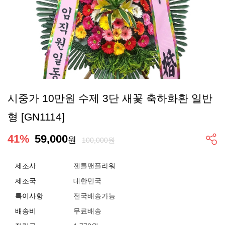
시중가 10만원 수제 3단 새꽃 축하화환 일반
형 [GN1114]
41
%
59,000
원
100,000원
제조사
젠틀맨플라워
제조국
대한민국
특이사항
전국배송가능
배송비
무료배송