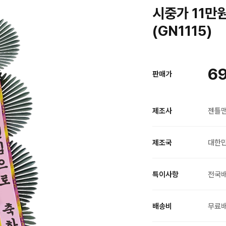
시중가 11만
(GN1115)
69
판매가
제조사
젠틀
제조국
대한
특이사항
전국
배송비
무료