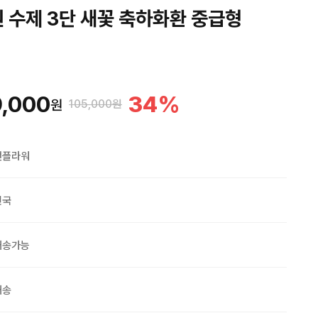
원 수제 3단 새꽃 축하화환 중급형
,000
34
%
원
105,000원
맨플라워
민국
배송가능
배송