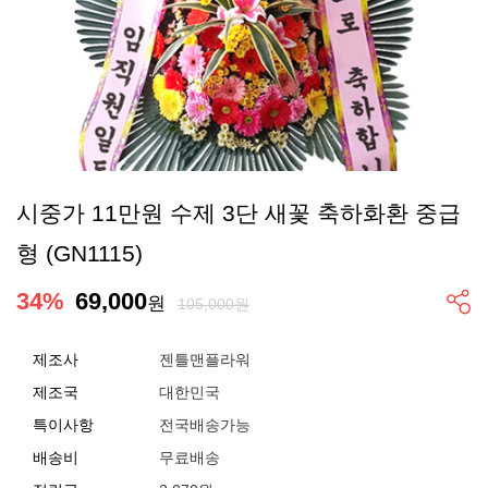
시중가 11만원 수제 3단 새꽃 축하화환 중급
형 (GN1115)
34
%
69,000
원
105,000원
제조사
젠틀맨플라워
제조국
대한민국
특이사항
전국배송가능
배송비
무료배송