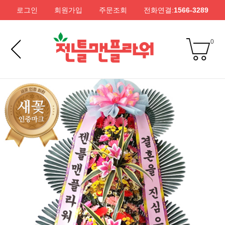
로그인
회원가입
주문조회
전화연결:
1566-3289
0